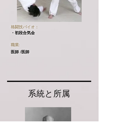
格闘技バイオ：
・初段合気会
​職業:
医師 /
医師
系統と所属