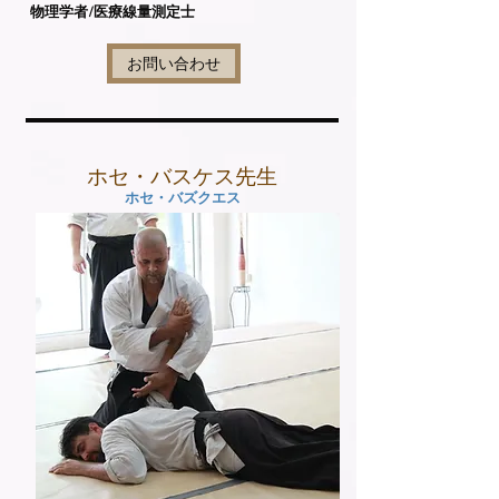
物理学者/医療線量測定士
お問い合わせ
ホセ・バスケス先生
ホセ・バズクエス