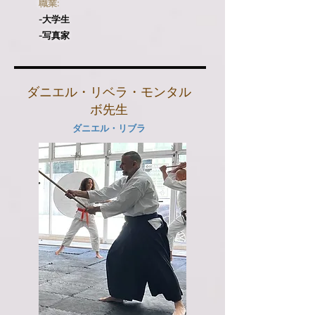
​職業:
-大学生
-写真家
ダニエル・リベラ・モンタル
ボ先生
ダニエル・リブラ