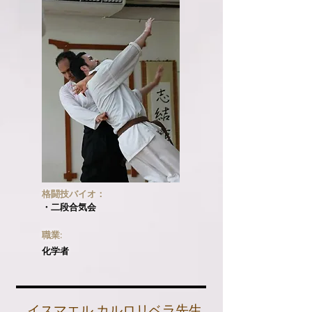
格闘技バイオ：
・二段合気会
​職業:
化学者
イスマエル カルロリベラ先生