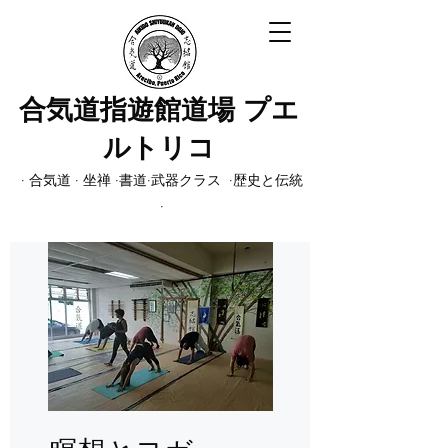
合気道指遊館道場 プエ
ルトリコ
· 合気道 · 坐禅 ·書道·武器クラス ·歴史と伝統
·