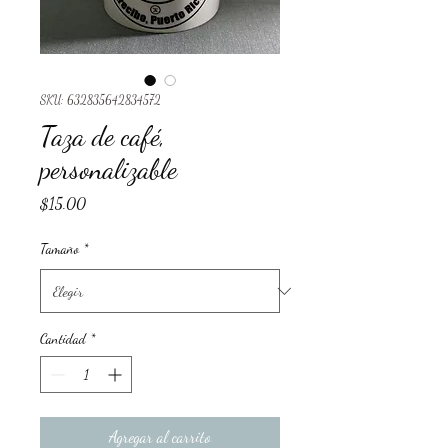
SKU: 632835642834572
Taza de café,
personalizable
Precio
$15.00
Tamaño
*
Cantidad
*
Agregar al carrito